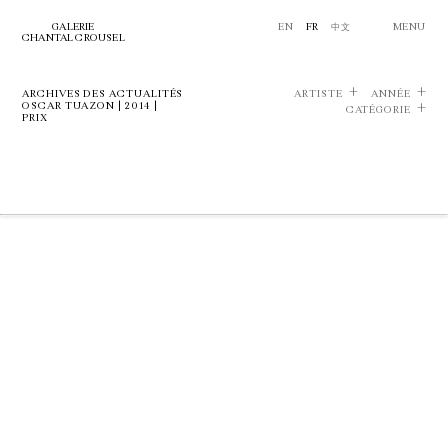
GALERIE
EN
FR
中文
MENU
CHANTAL CROUSEL
ARCHIVES DES ACTUALITÉS
ARTISTE
ANNÉE
OSCAR TUAZON | 2014 |
CATÉGORIE
PRIX