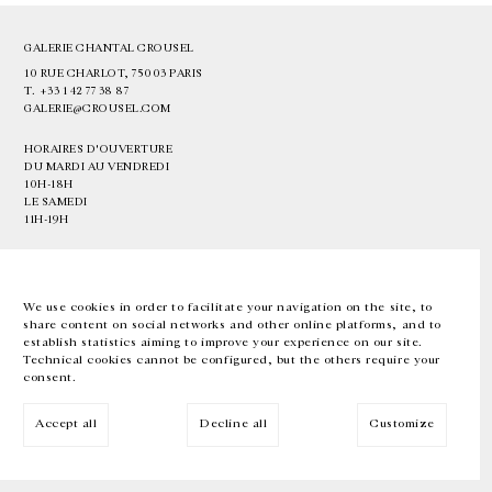
GALERIE CHANTAL CROUSEL
10 RUE CHARLOT, 75003 PARIS
T.
+33 1 42 77 38 87
GALERIE@CROUSEL.COM
HORAIRES D'OUVERTURE
DU MARDI AU VENDREDI
10H-18H
LE SAMEDI
11H-19H
LES ESPACES DE LA GALERIE SERONT FERMÉS À PARTIR DU 23 JUILLET
JUSQU'AU 4 SEPTEMBRE INCLUS
We use cookies in order to facilitate your navigation on the site, to
share content on social networks and other online platforms, and to
Facebook
Instagram
EN
FR
中文
establish statistics aiming to improve your experience on our site.
Technical cookies cannot be configured, but the others require your
consent.
Inscrivez-vous à notre newsletter
Accept all
Decline all
Customize
© Galerie Chantal Crousel 2026
Mentions légales
Cookies