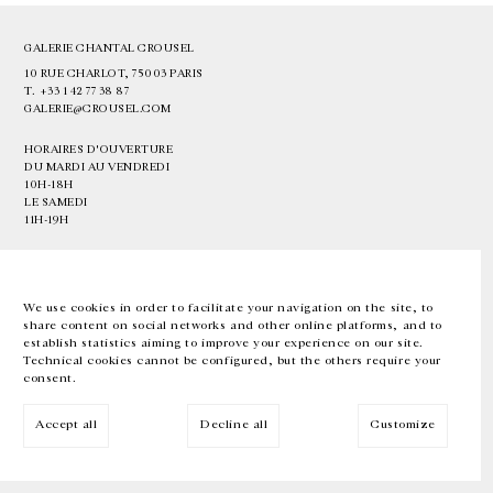
GALERIE CHANTAL CROUSEL
10 RUE CHARLOT, 75003 PARIS
T.
+33 1 42 77 38 87
GALERIE@CROUSEL.COM
HORAIRES D'OUVERTURE
DU MARDI AU VENDREDI
10H-18H
LE SAMEDI
11H-19H
LES ESPACES DE LA GALERIE SERONT FERMÉS À PARTIR DU 23 JUILLET
JUSQU'AU 4 SEPTEMBRE INCLUS
We use cookies in order to facilitate your navigation on the site, to
share content on social networks and other online platforms, and to
Facebook
Instagram
EN
FR
中文
establish statistics aiming to improve your experience on our site.
Technical cookies cannot be configured, but the others require your
consent.
Inscrivez-vous à notre newsletter
Accept all
Decline all
Customize
© Galerie Chantal Crousel 2026
Mentions légales
Cookies