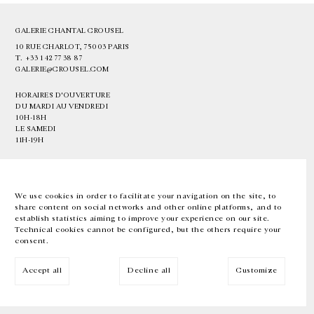
GALERIE CHANTAL CROUSEL
10 RUE CHARLOT, 75003 PARIS
T.
+33 1 42 77 38 87
GALERIE@CROUSEL.COM
HORAIRES D'OUVERTURE
DU MARDI AU VENDREDI
10H-18H
LE SAMEDI
11H-19H
LES ESPACES DE LA GALERIE SERONT FERMÉS À PARTIR DU 23 JUILLET
JUSQU'AU 4 SEPTEMBRE INCLUS
We use cookies in order to facilitate your navigation on the site, to
share content on social networks and other online platforms, and to
Facebook
Instagram
EN
FR
中文
establish statistics aiming to improve your experience on our site.
Technical cookies cannot be configured, but the others require your
consent.
Inscrivez-vous à notre newsletter
Accept all
Decline all
Customize
© Galerie Chantal Crousel 2026
Mentions légales
Cookies