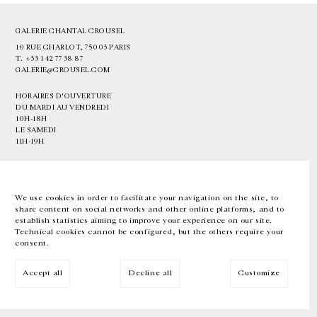
GALERIE CHANTAL CROUSEL
10 RUE CHARLOT, 75003 PARIS
T.
+33 1 42 77 38 87
GALERIE@CROUSEL.COM
HORAIRES D'OUVERTURE
DU MARDI AU VENDREDI
10H-18H
LE SAMEDI
11H-19H
LES ESPACES DE LA GALERIE SERONT FERMÉS À PARTIR DU 23 JUILLET
JUSQU'AU 4 SEPTEMBRE INCLUS
We use cookies in order to facilitate your navigation on the site, to
share content on social networks and other online platforms, and to
Facebook
Instagram
EN
FR
中文
establish statistics aiming to improve your experience on our site.
Technical cookies cannot be configured, but the others require your
consent.
Inscrivez-vous à notre newsletter
Accept all
Decline all
Customize
© Galerie Chantal Crousel 2026
Mentions légales
Cookies