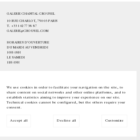
GALERIE CHANTAL CROUSEL
10 RUE CHARLOT, 75003 PARIS
T.
+33 1 42 77 38 87
GALERIE@CROUSEL.COM
HORAIRES D'OUVERTURE
DU MARDI AU VENDREDI
10H-18H
LE SAMEDI
11H-19H
LES ESPACES DE LA GALERIE SERONT FERMÉS À PARTIR DU 23 JUILLET
JUSQU'AU 4 SEPTEMBRE INCLUS
We use cookies in order to facilitate your navigation on the site, to
share content on social networks and other online platforms, and to
Facebook
Instagram
EN
FR
中文
establish statistics aiming to improve your experience on our site.
Technical cookies cannot be configured, but the others require your
consent.
Inscrivez-vous à notre newsletter
Accept all
Decline all
Customize
© Galerie Chantal Crousel 2026
Mentions légales
Cookies