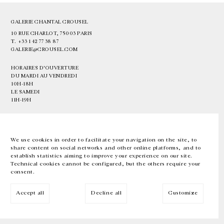
GALERIE CHANTAL CROUSEL
10 RUE CHARLOT, 75003 PARIS
T.
+33 1 42 77 38 87
GALERIE@CROUSEL.COM
HORAIRES D'OUVERTURE
DU MARDI AU VENDREDI
10H-18H
LE SAMEDI
11H-19H
LES ESPACES DE LA GALERIE SERONT FERMÉS À PARTIR DU 23 JUILLET
JUSQU'AU 4 SEPTEMBRE INCLUS
We use cookies in order to facilitate your navigation on the site, to
share content on social networks and other online platforms, and to
Facebook
Instagram
EN
FR
中文
establish statistics aiming to improve your experience on our site.
Technical cookies cannot be configured, but the others require your
consent.
Inscrivez-vous à notre newsletter
Accept all
Decline all
Customize
© Galerie Chantal Crousel 2026
Mentions légales
Cookies