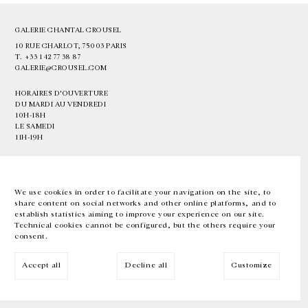
GALERIE CHANTAL CROUSEL
10 RUE CHARLOT, 75003 PARIS
T.
+33 1 42 77 38 87
GALERIE@CROUSEL.COM
HORAIRES D'OUVERTURE
DU MARDI AU VENDREDI
10H-18H
LE SAMEDI
11H-19H
LES ESPACES DE LA GALERIE SERONT FERMÉS À PARTIR DU 23 JUILLET
JUSQU'AU 4 SEPTEMBRE INCLUS
We use cookies in order to facilitate your navigation on the site, to
share content on social networks and other online platforms, and to
Facebook
Instagram
EN
FR
中文
establish statistics aiming to improve your experience on our site.
Technical cookies cannot be configured, but the others require your
consent.
Inscrivez-vous à notre newsletter
Accept all
Decline all
Customize
© Galerie Chantal Crousel 2026
Mentions légales
Cookies