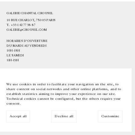
GALERIE CHANTAL CROUSEL
10 RUE CHARLOT, 75003 PARIS
T.
+33 1 42 77 38 87
GALERIE@CROUSEL.COM
HORAIRES D'OUVERTURE
DU MARDI AU VENDREDI
10H-18H
LE SAMEDI
11H-19H
LES ESPACES DE LA GALERIE SERONT FERMÉS À PARTIR DU 23 JUILLET
JUSQU'AU 4 SEPTEMBRE INCLUS
We use cookies in order to facilitate your navigation on the site, to
share content on social networks and other online platforms, and to
Facebook
Instagram
EN
FR
中文
establish statistics aiming to improve your experience on our site.
Technical cookies cannot be configured, but the others require your
consent.
Inscrivez-vous à notre newsletter
Accept all
Decline all
Customize
© Galerie Chantal Crousel 2026
Mentions légales
Cookies