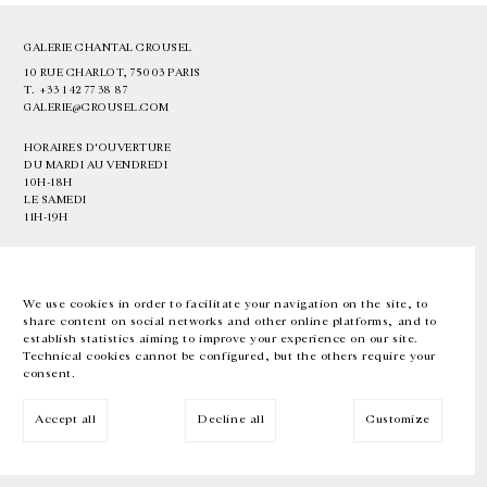
GALERIE CHANTAL CROUSEL
10 RUE CHARLOT, 75003 PARIS
T.
+33 1 42 77 38 87
GALERIE@CROUSEL.COM
HORAIRES D'OUVERTURE
DU MARDI AU VENDREDI
10H-18H
LE SAMEDI
11H-19H
LES ESPACES DE LA GALERIE SERONT FERMÉS À PARTIR DU 23 JUILLET
JUSQU'AU 4 SEPTEMBRE INCLUS
We use cookies in order to facilitate your navigation on the site, to
share content on social networks and other online platforms, and to
Facebook
Instagram
EN
FR
中文
establish statistics aiming to improve your experience on our site.
Technical cookies cannot be configured, but the others require your
consent.
Inscrivez-vous à notre newsletter
Accept all
Decline all
Customize
© Galerie Chantal Crousel 2026
Mentions légales
Cookies