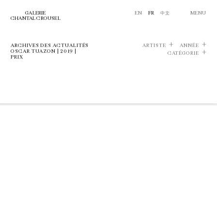
GALERIE
EN
FR
中文
MENU
CHANTAL CROUSEL
ARCHIVES DES ACTUALITÉS
ARTISTE
ANNÉE
OSCAR TUAZON | 2019 |
CATÉGORIE
PRIX