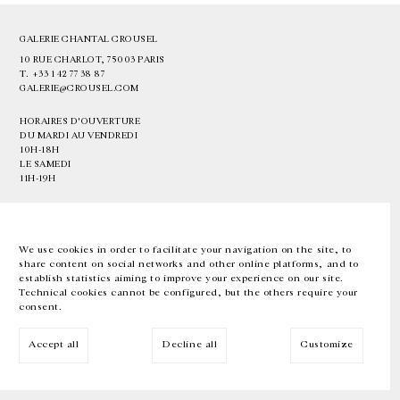
GALERIE CHANTAL CROUSEL
10 RUE CHARLOT, 75003 PARIS
T.
+33 1 42 77 38 87
GALERIE@CROUSEL.COM
HORAIRES D'OUVERTURE
DU MARDI AU VENDREDI
10H-18H
LE SAMEDI
11H-19H
LES ESPACES DE LA GALERIE SERONT FERMÉS À PARTIR DU 23 JUILLET
JUSQU'AU 4 SEPTEMBRE INCLUS
We use cookies in order to facilitate your navigation on the site, to
share content on social networks and other online platforms, and to
Facebook
Instagram
EN
FR
中文
establish statistics aiming to improve your experience on our site.
Technical cookies cannot be configured, but the others require your
consent.
Inscrivez-vous à notre newsletter
Accept all
Decline all
Customize
© Galerie Chantal Crousel 2026
Mentions légales
Cookies