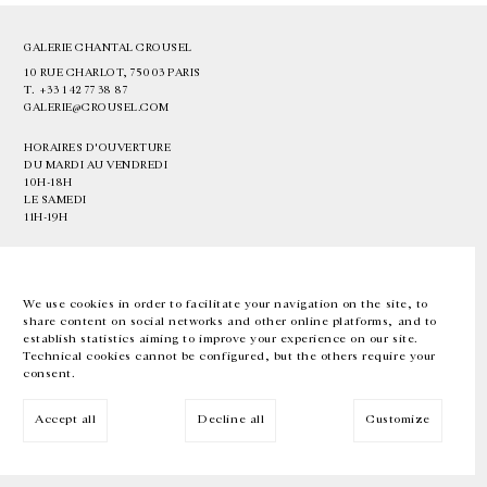
GALERIE CHANTAL CROUSEL
10 RUE CHARLOT, 75003 PARIS
T.
+33 1 42 77 38 87
GALERIE@CROUSEL.COM
HORAIRES D'OUVERTURE
DU MARDI AU VENDREDI
10H-18H
LE SAMEDI
11H-19H
LES ESPACES DE LA GALERIE SERONT FERMÉS À PARTIR DU 23 JUILLET
JUSQU'AU 4 SEPTEMBRE INCLUS
We use cookies in order to facilitate your navigation on the site, to
share content on social networks and other online platforms, and to
Facebook
Instagram
EN
FR
中文
establish statistics aiming to improve your experience on our site.
Technical cookies cannot be configured, but the others require your
consent.
Inscrivez-vous à notre newsletter
Accept all
Decline all
Customize
© Galerie Chantal Crousel 2026
Mentions légales
Cookies