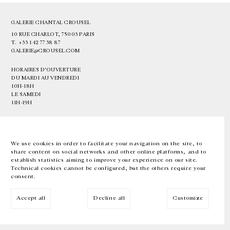
GALERIE CHANTAL CROUSEL
10 RUE CHARLOT, 75003 PARIS
T.
+33 1 42 77 38 87
GALERIE@CROUSEL.COM
HORAIRES D'OUVERTURE
DU MARDI AU VENDREDI
10H-18H
LE SAMEDI
11H-19H
LES ESPACES DE LA GALERIE SERONT FERMÉS À PARTIR DU 23 JUILLET
JUSQU'AU 4 SEPTEMBRE INCLUS
We use cookies in order to facilitate your navigation on the site, to
share content on social networks and other online platforms, and to
Facebook
Instagram
EN
FR
中文
establish statistics aiming to improve your experience on our site.
Technical cookies cannot be configured, but the others require your
consent.
Inscrivez-vous à notre newsletter
Accept all
Decline all
Customize
© Galerie Chantal Crousel 2026
Mentions légales
Cookies