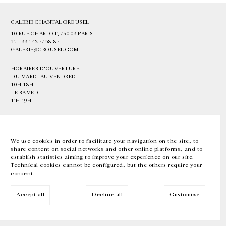
GALERIE CHANTAL CROUSEL
10 RUE CHARLOT, 75003 PARIS
T.
+33 1 42 77 38 87
GALERIE@CROUSEL.COM
HORAIRES D'OUVERTURE
DU MARDI AU VENDREDI
10H-18H
LE SAMEDI
11H-19H
LES ESPACES DE LA GALERIE SERONT FERMÉS À PARTIR DU 23 JUILLET
JUSQU'AU 4 SEPTEMBRE INCLUS
We use cookies in order to facilitate your navigation on the site, to
share content on social networks and other online platforms, and to
Facebook
Instagram
EN
FR
中文
establish statistics aiming to improve your experience on our site.
Technical cookies cannot be configured, but the others require your
consent.
Inscrivez-vous à notre newsletter
Accept all
Decline all
Customize
© Galerie Chantal Crousel 2026
Mentions légales
Cookies