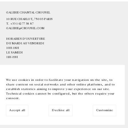
GALERIE CHANTAL CROUSEL
10 RUE CHARLOT, 75003 PARIS
T.
+33 1 42 77 38 87
GALERIE@CROUSEL.COM
HORAIRES D'OUVERTURE
DU MARDI AU VENDREDI
10H-18H
LE SAMEDI
11H-19H
LES ESPACES DE LA GALERIE SERONT FERMÉS À PARTIR DU 23 JUILLET
JUSQU'AU 4 SEPTEMBRE INCLUS
We use cookies in order to facilitate your navigation on the site, to
share content on social networks and other online platforms, and to
Facebook
Instagram
EN
FR
中文
establish statistics aiming to improve your experience on our site.
Technical cookies cannot be configured, but the others require your
consent.
Inscrivez-vous à notre newsletter
Accept all
Decline all
Customize
© Galerie Chantal Crousel 2026
Mentions légales
Cookies