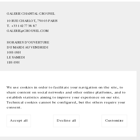
GALERIE CHANTAL CROUSEL
10 RUE CHARLOT, 75003 PARIS
T.
+33 1 42 77 38 87
GALERIE@CROUSEL.COM
HORAIRES D'OUVERTURE
DU MARDI AU VENDREDI
10H-18H
LE SAMEDI
11H-19H
LES ESPACES DE LA GALERIE SERONT FERMÉS À PARTIR DU 23 JUILLET
JUSQU'AU 4 SEPTEMBRE INCLUS
We use cookies in order to facilitate your navigation on the site, to
share content on social networks and other online platforms, and to
Facebook
Instagram
EN
FR
中文
establish statistics aiming to improve your experience on our site.
Technical cookies cannot be configured, but the others require your
consent.
Inscrivez-vous à notre newsletter
Accept all
Decline all
Customize
© Galerie Chantal Crousel 2026
Mentions légales
Cookies