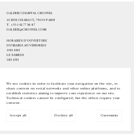
GALERIE CHANTAL CROUSEL
10 RUE CHARLOT, 75003 PARIS
T.
+33 1 42 77 38 87
GALERIE@CROUSEL.COM
HORAIRES D'OUVERTURE
DU MARDI AU VENDREDI
10H-18H
LE SAMEDI
11H-19H
LES ESPACES DE LA GALERIE SERONT FERMÉS À PARTIR DU 23 JUILLET
JUSQU'AU 4 SEPTEMBRE INCLUS
We use cookies in order to facilitate your navigation on the site, to
share content on social networks and other online platforms, and to
Facebook
Instagram
EN
FR
中文
establish statistics aiming to improve your experience on our site.
Technical cookies cannot be configured, but the others require your
consent.
Inscrivez-vous à notre newsletter
Accept all
Decline all
Customize
© Galerie Chantal Crousel 2026
Mentions légales
Cookies