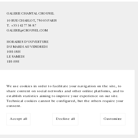
GALERIE CHANTAL CROUSEL
10 RUE CHARLOT, 75003 PARIS
T.
+33 1 42 77 38 87
GALERIE@CROUSEL.COM
HORAIRES D'OUVERTURE
DU MARDI AU VENDREDI
10H-18H
LE SAMEDI
11H-19H
LES ESPACES DE LA GALERIE SERONT FERMÉS À PARTIR DU 23 JUILLET
JUSQU'AU 4 SEPTEMBRE INCLUS
We use cookies in order to facilitate your navigation on the site, to
share content on social networks and other online platforms, and to
Facebook
Instagram
EN
FR
中文
establish statistics aiming to improve your experience on our site.
Technical cookies cannot be configured, but the others require your
consent.
Inscrivez-vous à notre newsletter
Accept all
Decline all
Customize
© Galerie Chantal Crousel 2026
Mentions légales
Cookies