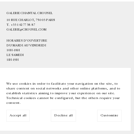
GALERIE CHANTAL CROUSEL
10 RUE CHARLOT, 75003 PARIS
T.
+33 1 42 77 38 87
GALERIE@CROUSEL.COM
HORAIRES D'OUVERTURE
DU MARDI AU VENDREDI
10H-18H
LE SAMEDI
11H-19H
LES ESPACES DE LA GALERIE SERONT FERMÉS À PARTIR DU 23 JUILLET
JUSQU'AU 4 SEPTEMBRE INCLUS
We use cookies in order to facilitate your navigation on the site, to
share content on social networks and other online platforms, and to
Facebook
Instagram
EN
FR
中文
establish statistics aiming to improve your experience on our site.
Technical cookies cannot be configured, but the others require your
consent.
Inscrivez-vous à notre newsletter
Accept all
Decline all
Customize
© Galerie Chantal Crousel 2026
Mentions légales
Cookies