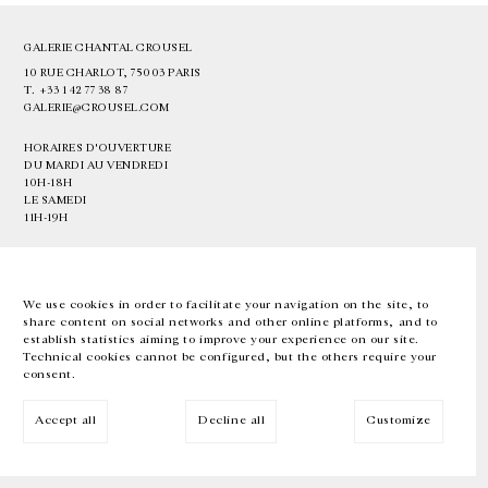
GALERIE CHANTAL CROUSEL
10 RUE CHARLOT, 75003 PARIS
T.
+33 1 42 77 38 87
GALERIE@CROUSEL.COM
HORAIRES D'OUVERTURE
DU MARDI AU VENDREDI
10H-18H
LE SAMEDI
11H-19H
LES ESPACES DE LA GALERIE SERONT FERMÉS À PARTIR DU 23 JUILLET
JUSQU'AU 4 SEPTEMBRE INCLUS
We use cookies in order to facilitate your navigation on the site, to
share content on social networks and other online platforms, and to
Facebook
Instagram
EN
FR
中文
establish statistics aiming to improve your experience on our site.
Technical cookies cannot be configured, but the others require your
consent.
Inscrivez-vous à notre newsletter
Accept all
Decline all
Customize
© Galerie Chantal Crousel 2026
Mentions légales
Cookies