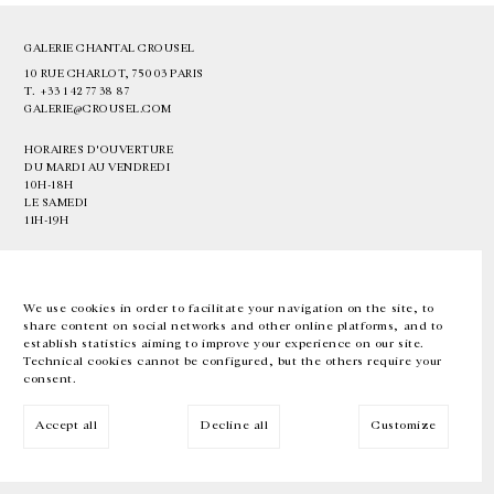
GALERIE CHANTAL CROUSEL
10 RUE CHARLOT, 75003 PARIS
T.
+33 1 42 77 38 87
GALERIE@CROUSEL.COM
HORAIRES D'OUVERTURE
DU MARDI AU VENDREDI
10H-18H
LE SAMEDI
11H-19H
LES ESPACES DE LA GALERIE SERONT FERMÉS À PARTIR DU 23 JUILLET
JUSQU'AU 4 SEPTEMBRE INCLUS
We use cookies in order to facilitate your navigation on the site, to
share content on social networks and other online platforms, and to
Facebook
Instagram
EN
FR
中文
establish statistics aiming to improve your experience on our site.
Technical cookies cannot be configured, but the others require your
consent.
Inscrivez-vous à notre newsletter
Accept all
Decline all
Customize
© Galerie Chantal Crousel 2026
Mentions légales
Cookies