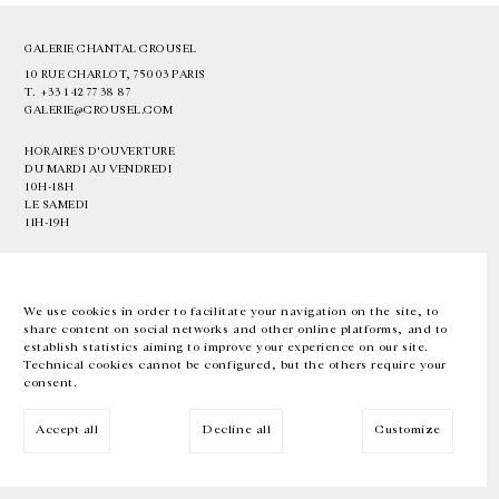
GALERIE CHANTAL CROUSEL
10 RUE CHARLOT, 75003 PARIS
T.
+33 1 42 77 38 87
GALERIE@CROUSEL.COM
HORAIRES D'OUVERTURE
DU MARDI AU VENDREDI
10H-18H
LE SAMEDI
11H-19H
LES ESPACES DE LA GALERIE SERONT FERMÉS À PARTIR DU 23 JUILLET
JUSQU'AU 4 SEPTEMBRE INCLUS
We use cookies in order to facilitate your navigation on the site, to
share content on social networks and other online platforms, and to
Facebook
Instagram
EN
FR
中文
establish statistics aiming to improve your experience on our site.
Technical cookies cannot be configured, but the others require your
consent.
Inscrivez-vous à notre newsletter
Accept all
Decline all
Customize
© Galerie Chantal Crousel 2026
Mentions légales
Cookies