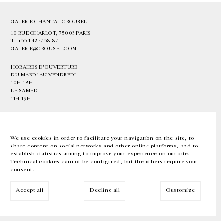
GALERIE CHANTAL CROUSEL
10 RUE CHARLOT, 75003 PARIS
T.
+33 1 42 77 38 87
GALERIE@CROUSEL.COM
HORAIRES D'OUVERTURE
DU MARDI AU VENDREDI
10H-18H
LE SAMEDI
11H-19H
LES ESPACES DE LA GALERIE SERONT FERMÉS À PARTIR DU 23 JUILLET
JUSQU'AU 4 SEPTEMBRE INCLUS
We use cookies in order to facilitate your navigation on the site, to
share content on social networks and other online platforms, and to
Facebook
Instagram
EN
FR
中文
establish statistics aiming to improve your experience on our site.
Technical cookies cannot be configured, but the others require your
consent.
Inscrivez-vous à notre newsletter
Accept all
Decline all
Customize
© Galerie Chantal Crousel 2026
Mentions légales
Cookies