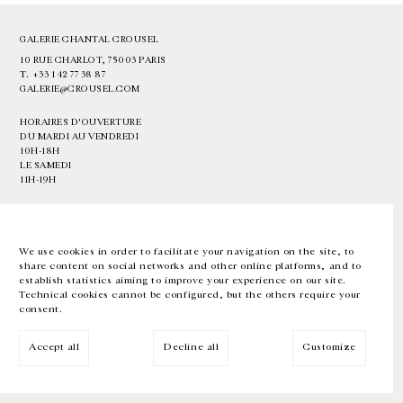
GALERIE CHANTAL CROUSEL
10 RUE CHARLOT, 75003 PARIS
T.
+33 1 42 77 38 87
GALERIE@CROUSEL.COM
HORAIRES D'OUVERTURE
DU MARDI AU VENDREDI
10H-18H
LE SAMEDI
11H-19H
LES ESPACES DE LA GALERIE SERONT FERMÉS À PARTIR DU 23 JUILLET
JUSQU'AU 4 SEPTEMBRE INCLUS
We use cookies in order to facilitate your navigation on the site, to
share content on social networks and other online platforms, and to
Facebook
Instagram
EN
FR
中文
establish statistics aiming to improve your experience on our site.
Technical cookies cannot be configured, but the others require your
consent.
Inscrivez-vous à notre newsletter
Accept all
Decline all
Customize
© Galerie Chantal Crousel 2026
Mentions légales
Cookies