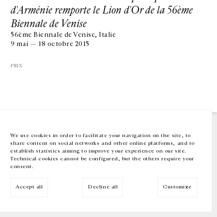
d'Arménie remporte le Lion d'Or de la 56ème
Biennale de Venise
GALERIE CHANTAL CROUSEL
10 RUE CHARLOT, 75003 PARIS
56ème Biennale de Venise, Italie
T.
+33 1 42 77 38 87
9 mai — 18 octobre 2015
GALERIE@CROUSEL.COM
HORAIRES D'OUVERTURE
PRIX
DU MARDI AU VENDREDI
10H-18H
LE SAMEDI
11H-19H
LES ESPACES DE LA GALERIE SERONT FERMÉS À PARTIR DU 23 JUILLET
JUSQU'AU 4 SEPTEMBRE INCLUS
We use cookies in order to facilitate your navigation on the site, to
share content on social networks and other online platforms, and to
Facebook
Instagram
EN
FR
中文
establish statistics aiming to improve your experience on our site.
Technical cookies cannot be configured, but the others require your
consent.
Inscrivez-vous à notre newsletter
Accept all
Decline all
Customize
© Galerie Chantal Crousel 2026
Mentions légales
Cookies