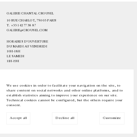
GALERIE CHANTAL CROUSEL
10 RUE CHARLOT, 75003 PARIS
T.
+33 1 42 77 38 87
GALERIE@CROUSEL.COM
HORAIRES D'OUVERTURE
DU MARDI AU VENDREDI
10H-18H
LE SAMEDI
11H-19H
LES ESPACES DE LA GALERIE SERONT FERMÉS À PARTIR DU 23 JUILLET
JUSQU'AU 4 SEPTEMBRE INCLUS
We use cookies in order to facilitate your navigation on the site, to
share content on social networks and other online platforms, and to
Facebook
Instagram
EN
FR
中文
establish statistics aiming to improve your experience on our site.
Technical cookies cannot be configured, but the others require your
consent.
Inscrivez-vous à notre newsletter
Accept all
Decline all
Customize
© Galerie Chantal Crousel 2026
Mentions légales
Cookies