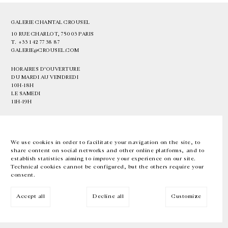
GALERIE CHANTAL CROUSEL
10 RUE CHARLOT, 75003 PARIS
T.
+33 1 42 77 38 87
GALERIE@CROUSEL.COM
HORAIRES D'OUVERTURE
DU MARDI AU VENDREDI
10H-18H
LE SAMEDI
11H-19H
LES ESPACES DE LA GALERIE SERONT FERMÉS À PARTIR DU 23 JUILLET
JUSQU'AU 4 SEPTEMBRE INCLUS
We use cookies in order to facilitate your navigation on the site, to
share content on social networks and other online platforms, and to
Facebook
Instagram
EN
FR
中文
establish statistics aiming to improve your experience on our site.
Technical cookies cannot be configured, but the others require your
consent.
Inscrivez-vous à notre newsletter
Accept all
Decline all
Customize
© Galerie Chantal Crousel 2026
Mentions légales
Cookies