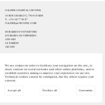
GALERIE CHANTAL CROUSEL
10 RUE CHARLOT, 75003 PARIS
T.
+33 1 42 77 38 87
GALERIE@CROUSEL.COM
HORAIRES D'OUVERTURE
DU MARDI AU VENDREDI
10H-18H
LE SAMEDI
11H-19H
LES ESPACES DE LA GALERIE SERONT FERMÉS À PARTIR DU 23 JUILLET
JUSQU'AU 4 SEPTEMBRE INCLUS
We use cookies in order to facilitate your navigation on the site, to
share content on social networks and other online platforms, and to
Facebook
Instagram
EN
FR
中文
establish statistics aiming to improve your experience on our site.
Technical cookies cannot be configured, but the others require your
consent.
Inscrivez-vous à notre newsletter
Accept all
Decline all
Customize
© Galerie Chantal Crousel 2026
Mentions légales
Cookies