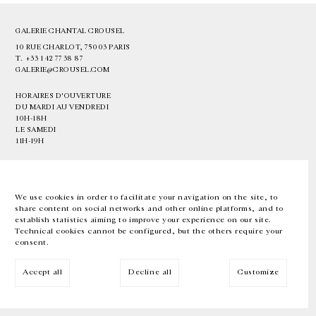
GALERIE CHANTAL CROUSEL
10 RUE CHARLOT, 75003 PARIS
T.
+33 1 42 77 38 87
GALERIE@CROUSEL.COM
HORAIRES D'OUVERTURE
DU MARDI AU VENDREDI
10H-18H
LE SAMEDI
11H-19H
LES ESPACES DE LA GALERIE SERONT FERMÉS À PARTIR DU 23 JUILLET
JUSQU'AU 4 SEPTEMBRE INCLUS
We use cookies in order to facilitate your navigation on the site, to
share content on social networks and other online platforms, and to
Facebook
Instagram
EN
FR
中文
establish statistics aiming to improve your experience on our site.
Technical cookies cannot be configured, but the others require your
consent.
Inscrivez-vous à notre newsletter
Accept all
Decline all
Customize
© Galerie Chantal Crousel 2026
Mentions légales
Cookies