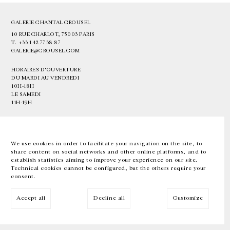
GALERIE CHANTAL CROUSEL
10 RUE CHARLOT, 75003 PARIS
T.
+33 1 42 77 38 87
GALERIE@CROUSEL.COM
HORAIRES D'OUVERTURE
DU MARDI AU VENDREDI
10H-18H
LE SAMEDI
11H-19H
LES ESPACES DE LA GALERIE SERONT FERMÉS À PARTIR DU 23 JUILLET
JUSQU'AU 4 SEPTEMBRE INCLUS
We use cookies in order to facilitate your navigation on the site, to
share content on social networks and other online platforms, and to
Facebook
Instagram
EN
FR
中文
establish statistics aiming to improve your experience on our site.
Technical cookies cannot be configured, but the others require your
consent.
Inscrivez-vous à notre newsletter
Accept all
Decline all
Customize
© Galerie Chantal Crousel 2026
Mentions légales
Cookies