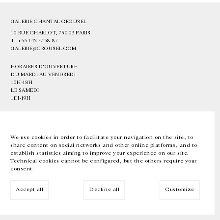
GALERIE CHANTAL CROUSEL
10 RUE CHARLOT, 75003 PARIS
T.
+33 1 42 77 38 87
GALERIE@CROUSEL.COM
HORAIRES D'OUVERTURE
DU MARDI AU VENDREDI
10H-18H
LE SAMEDI
11H-19H
LES ESPACES DE LA GALERIE SERONT FERMÉS À PARTIR DU 23 JUILLET
JUSQU'AU 4 SEPTEMBRE INCLUS
We use cookies in order to facilitate your navigation on the site, to
share content on social networks and other online platforms, and to
Facebook
Instagram
EN
FR
中文
establish statistics aiming to improve your experience on our site.
Technical cookies cannot be configured, but the others require your
consent.
Inscrivez-vous à notre newsletter
Accept all
Decline all
Customize
© Galerie Chantal Crousel 2026
Mentions légales
Cookies