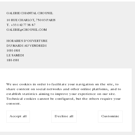
GALERIE CHANTAL CROUSEL
10 RUE CHARLOT, 75003 PARIS
T.
+33 1 42 77 38 87
GALERIE@CROUSEL.COM
HORAIRES D'OUVERTURE
DU MARDI AU VENDREDI
10H-18H
LE SAMEDI
11H-19H
LES ESPACES DE LA GALERIE SERONT FERMÉS À PARTIR DU 23 JUILLET
JUSQU'AU 4 SEPTEMBRE INCLUS
We use cookies in order to facilitate your navigation on the site, to
share content on social networks and other online platforms, and to
Facebook
Instagram
EN
FR
中文
establish statistics aiming to improve your experience on our site.
Technical cookies cannot be configured, but the others require your
consent.
Inscrivez-vous à notre newsletter
Accept all
Decline all
Customize
© Galerie Chantal Crousel 2026
Mentions légales
Cookies