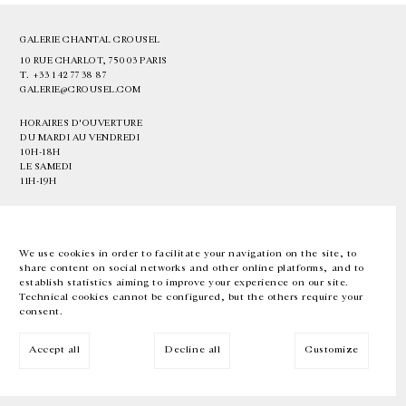
GALERIE CHANTAL CROUSEL
10 RUE CHARLOT, 75003 PARIS
T.
+33 1 42 77 38 87
GALERIE@CROUSEL.COM
HORAIRES D'OUVERTURE
DU MARDI AU VENDREDI
10H-18H
LE SAMEDI
11H-19H
LES ESPACES DE LA GALERIE SERONT FERMÉS À PARTIR DU 23 JUILLET
JUSQU'AU 4 SEPTEMBRE INCLUS
We use cookies in order to facilitate your navigation on the site, to
share content on social networks and other online platforms, and to
Facebook
Instagram
EN
FR
中文
establish statistics aiming to improve your experience on our site.
Technical cookies cannot be configured, but the others require your
consent.
Inscrivez-vous à notre newsletter
Accept all
Decline all
Customize
© Galerie Chantal Crousel 2026
Mentions légales
Cookies