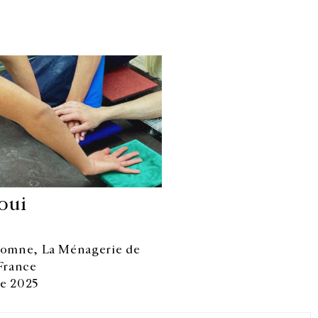
oui
utomne, La Ménagerie de
Facebook
Instagram
 France
FR
中文
re 2025
crivez-vous à notre newsletter