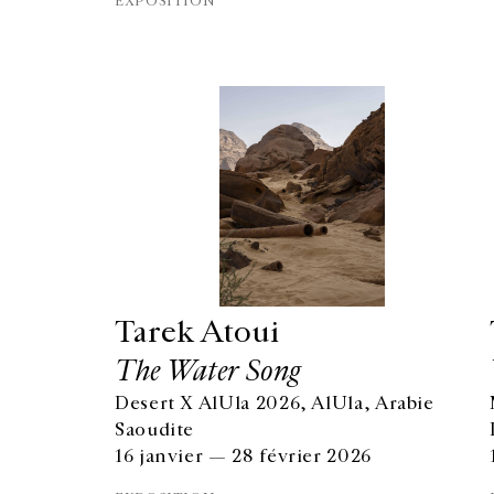
EXPOSITION
Tarek Atoui
The Water Song
Desert X AlUla 2026, AlUla, Arabie
GALERIE CHANTAL CROUSEL
Saoudite
10 RUE CHARLOT, 75003 PARIS
16 janvier — 28 février 2026
T.
+33 1 42 77 38 87
GALERIE@CROUSEL.COM