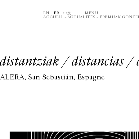
EN
FR
中文
MENU
ACCUEIL
–
ACTUALITÉS
–
EREMUAK CONFERE
distantziak / distancias / 
ALERA, San Sebastián, Espagne