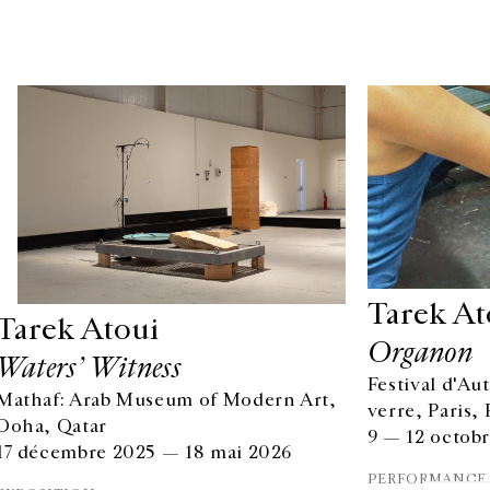
Tarek At
Tarek Atoui
Organon
Waters’ Witness
Festival d'A
Mathaf: Arab Museum of Modern Art,
HORAIRES D'OUVERTURE
verre, Paris,
EN
Doha, Qatar
DU MARDI AU VENDREDI
9 — 12 octob
17 décembre 2025 — 18 mai 2026
10H-18H
Ins
LE SAMEDI
PERFORMANCE