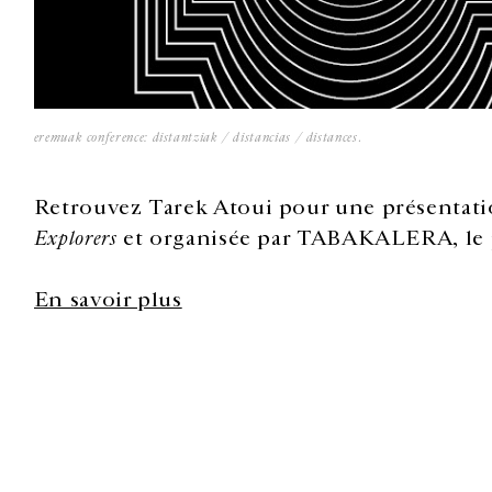
eremuak conference: distantziak / distancias / distances
.
Retrouvez Tarek Atoui pour une présentatio
Explorers
et
organisée par TABAKALERA, le j
En savoir plus