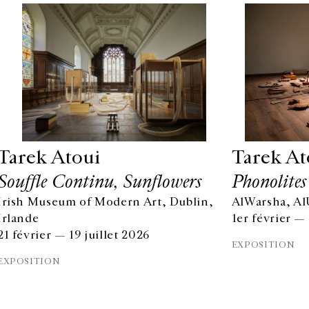
Tarek Atoui
Tarek At
Souffle Continu, Sunflowers
Phonolites
Irish Museum of Modern Art, Dublin,
AlWarsha, Al
Irlande
1er février — 
21 février — 19 juillet 2026
EXPOSITION
EXPOSITION