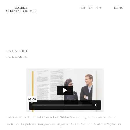
GALERIE
EN
FR
中文
MENU
CHANTAL CROUSEL
LA GALERIE
PODCASTS
Interview de Chantal Crousel et Niklas Svennung à l'occasion de la
sortie de la publication
Jure-moi de jouer
, 2020. Vidéo : Andrew Wyke. ©