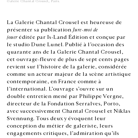
Galerie Chantal Crousel, Paris.
La Galerie Chantal Crousel est heureuse de
présenter sa publication
Jure-moi de
jouer
éditée par Is-Land Édition et conçue par
le studio Dune Lunel
Publié à l’occasion des
.
quarante ans de la Galerie Chantal Crousel,
cet ouvrage-fleuve de plus de sept cents pages
revient sur l’histoire de la galerie, considérée
comme un acteur majeur de la scène artistique
contemporaine, en France comme à
l’international. L’ouvrage s’ouvre sur un
double entretien mené par Philippe Vergne,
directeur de la Fondation Serralves, Porto,
avec successivement Chantal Crousel et Niklas
Svennung. Tous deux y évoquent leur
conception du métier de galeriste, leurs
engagements critiques, l’admiration qu’ils