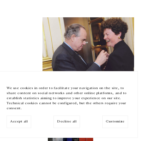
L'ARTISTE
L'EXPOSITION
GALERIE CHANTAL CROUSEL
10 RUE CHARLOT, 75003 PARIS
T.
+33 1 42 77 38 87
GALERIE@CROUSEL.COM
Chantal Crousel recevant
HORAIRES D'OUVERTURE
la Légion d'Honneur par
DU MARDI AU VENDREDI
Frédéric Mittérand, 2012
10H-18H
LE SAMEDI
11H-19H
LES ESPACES DE LA GALERIE SERONT FERMÉS À PARTIR DU 23 JUILLET
JUSQU'AU 4 SEPTEMBRE INCLUS
We use cookies in order to facilitate your navigation on the site, to
share content on social networks and other online platforms, and to
Facebook
Instagram
EN
FR
中文
establish statistics aiming to improve your experience on our site.
Technical cookies cannot be configured, but the others require your
consent.
Inscrivez-vous à notre newsletter
Willem
Accept all
Decline all
Customize
de Rooij
et
© Galerie Chantal Crousel 2026
Mentions légales
Chantal
Cookies
Crousel,