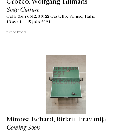
Orozco, Wolfgang Tillmans
Soap Culture
Calle Zon 6512, 30122 Castello, Venise, Italie
18 avril — 15 juin 2024
EXPOSITION
GALERIE CHANTAL CROUSEL
10 RUE CHARLOT, 75003 PARIS
T.
+33 1 42 77 38 87
GALERIE@CROUSEL.COM
Mimosa Echard, Rirkrit Tiravanija
HORAIRES D'OUVERTURE
Coming Soon
DU MARDI AU VENDREDI