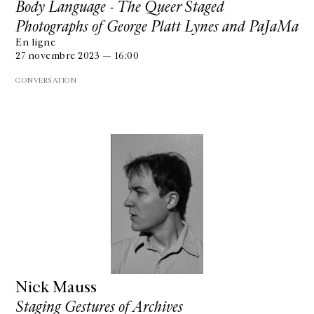
Body Language - The Queer Staged
Photographs of George Platt Lynes and PaJaMa
En ligne
27 novembre 2023 — 16:00
CONVERSATION
GALERIE CHANTAL CROUSEL
10 RUE CHARLOT, 75003 PARIS
T.
+33 1 42 77 38 87
GALERIE@CROUSEL.COM
Nick Mauss
HORAIRES D'OUVERTURE
Staging Gestures of Archives
DU MARDI AU VENDREDI