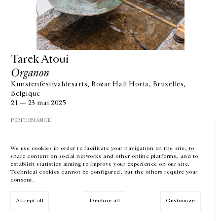
GALERIE CHANTAL CROUSEL
10 RUE CHARLOT, 75003 PARIS
T.
+33 1 42 77 38 87
Tarek Atoui
GALERIE@CROUSEL.COM
Organon
HORAIRES D'OUVERTURE
Kunstenfestivaldesarts, Bozar Hall Horta, Bruxelles,
DU MARDI AU VENDREDI
Belgique
10H-18H
LE SAMEDI
21 — 23 mai 2025
11H-19H
PERFORMANCE
LES ESPACES DE LA GALERIE SERONT FERMÉS À PARTIR DU 23 JUILLET
JUSQU'AU 4 SEPTEMBRE INCLUS
We use cookies in order to facilitate your navigation on the site, to
share content on social networks and other online platforms, and to
Facebook
Instagram
EN
FR
中文
establish statistics aiming to improve your experience on our site.
Technical cookies cannot be configured, but the others require your
consent.
Inscrivez-vous à notre newsletter
VOIR LA SUITE
Accept all
Decline all
Customize
© Galerie Chantal Crousel 2026
Mentions légales