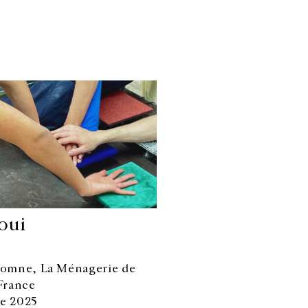
oui
utomne, La Ménagerie de
Facebook
Instagram
 France
FR
中文
re 2025