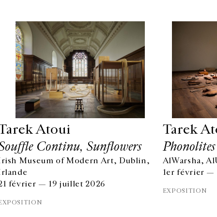
Tarek Atoui
Tarek At
Souffle Continu, Sunflowers
Phonolites
Irish Museum of Modern Art, Dublin,
AlWarsha, Al
Irlande
1er février — 
21 février — 19 juillet 2026
EXPOSITION
EXPOSITION