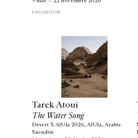
9 mai — 22 novembre 2026
EXPOSITION
Tarek Atoui
The Water Song
Desert X AlUla 2026, AlUla, Arabie
GALERIE CHANTAL CROUSEL
Saoudite
10 RUE CHARLOT, 75003 PARIS