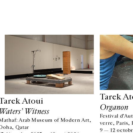
Tarek At
Tarek Atoui
Organon
Waters’ Witness
Festival d'A
Mathaf: Arab Museum of Modern Art,
HORAIRES D'OUVERTURE
verre, Paris,
EN
Doha, Qatar
DU MARDI AU VENDREDI
9 — 12 octob