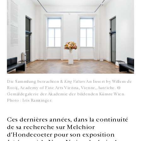
Die Sammlung betrachten &
King Vulture
An Insert by Willem de
Rooij, Academy of Fine Arts Vienna, Vienne, Autriche. ©
Gemäldegalerie der Akademie der bildenden Künste Wien.
Photo : Iris Ranzinger.
Ces dernières années, dans la continuité
de sa recherche sur Melchior
d'Hondecoeter pour son exposition