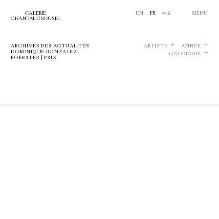
GALERIE
EN
FR
中文
MENU
CHANTAL CROUSEL
ARCHIVES DES ACTUALITÉS
ARTISTE
ANNÉE
DOMINIQUE GONZALEZ-
CATÉGORIE
FOERSTER | PRIX