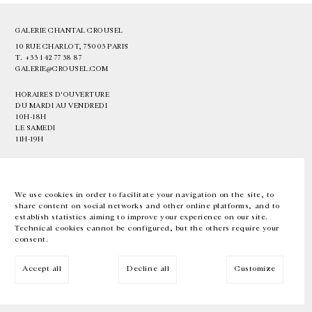
GALERIE CHANTAL CROUSEL
10 RUE CHARLOT, 75003 PARIS
T.
+33 1 42 77 38 87
GALERIE@CROUSEL.COM
HORAIRES D'OUVERTURE
DU MARDI AU VENDREDI
10H-18H
LE SAMEDI
11H-19H
LES ESPACES DE LA GALERIE SERONT FERMÉS À PARTIR DU 23 JUILLET
JUSQU'AU 4 SEPTEMBRE INCLUS
We use cookies in order to facilitate your navigation on the site, to
share content on social networks and other online platforms, and to
Facebook
Instagram
EN
FR
中文
establish statistics aiming to improve your experience on our site.
Technical cookies cannot be configured, but the others require your
consent.
Inscrivez-vous à notre newsletter
Accept all
Decline all
Customize
© Galerie Chantal Crousel 2026
Mentions légales
Cookies