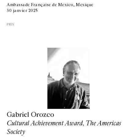
Ambassade Française de Mexico, Mexique
30 janvier 2025
PRIX
Gabriel Orozco
Cultural Achievement Award, The Americas
GALERIE CHANTAL CROUSEL
Society
10 RUE CHARLOT, 75003 PARIS