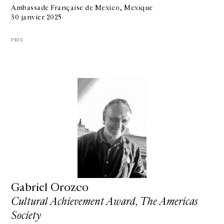
Ambassade Française de Mexico, Mexique
30 janvier 2025
PRIX
Gabriel Orozco
Cultural Achievement Award, The Americas
GALERIE CHANTAL CROUSEL
Society
10 RUE CHARLOT, 75003 PARIS