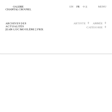
GALERIE
EN
FR
中文
MENU
CHANTAL CROUSEL
ARCHIVES DES
ARTISTE
ANNÉE
ACTUALITÉS
CATÉGORIE
JEAN-LUC MOULÈNE | PRIX