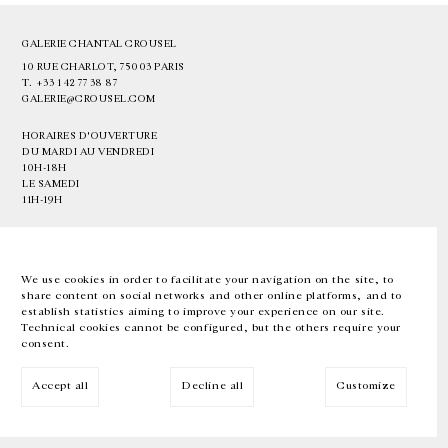
GALERIE CHANTAL CROUSEL
10 RUE CHARLOT, 75003 PARIS
T.
+33 1 42 77 38 87
GALERIE@CROUSEL.COM
HORAIRES D'OUVERTURE
DU MARDI AU VENDREDI
10H-18H
LE SAMEDI
11H-19H
LES ESPACES DE LA GALERIE SERONT FERMÉS À PARTIR DU 23 JUILLET
JUSQU'AU 4 SEPTEMBRE INCLUS
We use cookies in order to facilitate your navigation on the site, to
share content on social networks and other online platforms, and to
Facebook
Instagram
EN
FR
中文
establish statistics aiming to improve your experience on our site.
Technical cookies cannot be configured, but the others require your
consent.
Inscrivez-vous à notre newsletter
Accept all
Decline all
Customize
© Galerie Chantal Crousel 2026
Mentions légales
Cookies