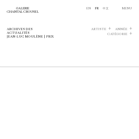
GALERIE
EN
FR
中文
MENU
CHANTAL CROUSEL
ARCHIVES DES
ARTISTE
ANNÉE
ACTUALITÉS
CATÉGORIE
JEAN-LUC MOULÈNE | PRIX