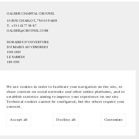
GALERIE CHANTAL CROUSEL
10 RUE CHARLOT, 75003 PARIS
T.
+33 1 42 77 38 87
GALERIE@CROUSEL.COM
HORAIRES D'OUVERTURE
DU MARDI AU VENDREDI
10H-18H
LE SAMEDI
11H-19H
LES ESPACES DE LA GALERIE SERONT FERMÉS À PARTIR DU 23 JUILLET
JUSQU'AU 4 SEPTEMBRE INCLUS
We use cookies in order to facilitate your navigation on the site, to
share content on social networks and other online platforms, and to
Facebook
Instagram
EN
FR
中文
establish statistics aiming to improve your experience on our site.
Technical cookies cannot be configured, but the others require your
consent.
Inscrivez-vous à notre newsletter
Accept all
Decline all
Customize
© Galerie Chantal Crousel 2026
Mentions légales
Cookies