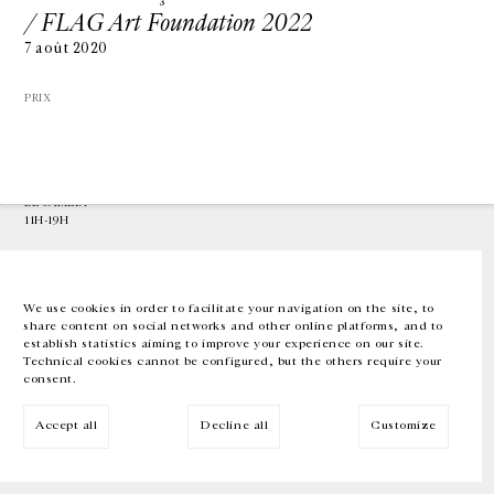
/ FLAG Art Foundation 2022
7 août 2020
GALERIE CHANTAL CROUSEL
10 RUE CHARLOT, 75003 PARIS
T.
+33 1 42 77 38 87
PRIX
GALERIE@CROUSEL.COM
HORAIRES D'OUVERTURE
DU MARDI AU VENDREDI
10H-18H
LE SAMEDI
11H-19H
LES ESPACES DE LA GALERIE SERONT FERMÉS À PARTIR DU 23 JUILLET
JUSQU'AU 4 SEPTEMBRE INCLUS
We use cookies in order to facilitate your navigation on the site, to
share content on social networks and other online platforms, and to
Facebook
Instagram
EN
FR
中文
establish statistics aiming to improve your experience on our site.
Technical cookies cannot be configured, but the others require your
consent.
Inscrivez-vous à notre newsletter
Accept all
Decline all
Customize
© Galerie Chantal Crousel 2026
Mentions légales
Cookies