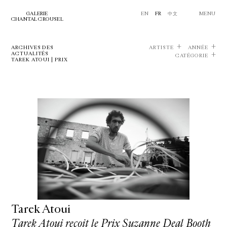
GALERIE
EN
FR
中文
MENU
CHANTAL CROUSEL
ARCHIVES DES
ARTISTE
ANNÉE
ACTUALITÉS
CATÉGORIE
TAREK ATOUI | PRIX
Tarek Atoui
Tarek Atoui reçoit le Prix Suzanne Deal Booth