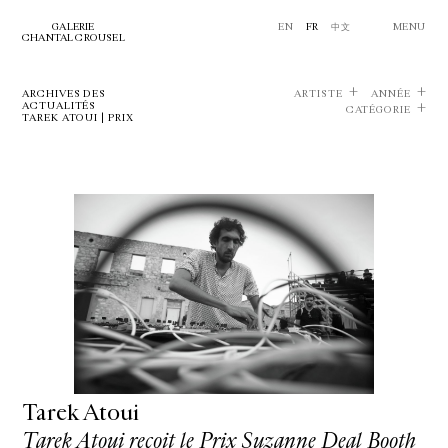
GALERIE
EN
FR
中文
MENU
CHANTAL CROUSEL
ARCHIVES DES
ARTISTE
ANNÉE
ACTUALITÉS
CATÉGORIE
TAREK ATOUI | PRIX
Tarek Atoui
Tarek Atoui reçoit le Prix Suzanne Deal Booth