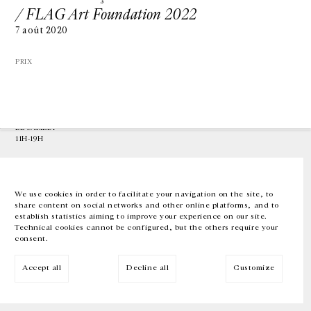
/ FLAG Art Foundation 2022
7 août 2020
GALERIE CHANTAL CROUSEL
10 RUE CHARLOT, 75003 PARIS
T.
+33 1 42 77 38 87
PRIX
GALERIE@CROUSEL.COM
HORAIRES D'OUVERTURE
DU MARDI AU VENDREDI
10H-18H
LE SAMEDI
11H-19H
LES ESPACES DE LA GALERIE SERONT FERMÉS À PARTIR DU 23 JUILLET
JUSQU'AU 4 SEPTEMBRE INCLUS
We use cookies in order to facilitate your navigation on the site, to
share content on social networks and other online platforms, and to
Facebook
Instagram
EN
FR
中文
establish statistics aiming to improve your experience on our site.
Technical cookies cannot be configured, but the others require your
consent.
Inscrivez-vous à notre newsletter
Accept all
Decline all
Customize
© Galerie Chantal Crousel 2026
Mentions légales
Cookies