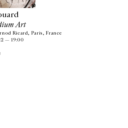
ouard
dium Art
rnod Ricard, Paris, France
22 — 19:00
N