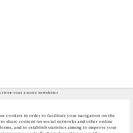
Facebook
Instagram
FR
中文
crivez-vous à notre newsletter
se cookies in order to facilitate your navigation on the
, to share content on social networks and other online
forms, and to establish statistics aiming to improve your