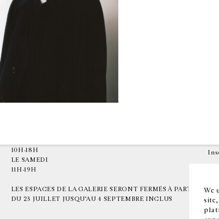
HORAIRES D'OUVERTURE
EN
DU MARDI AU VENDREDI
10H-18H
Ins
LE SAMEDI
11H-19H
LES ESPACES DE LA GALERIE SERONT FERMÉS À PARTIR
We u
DU 23 JUILLET JUSQU'AU 4 SEPTEMBRE INCLUS
site
plat