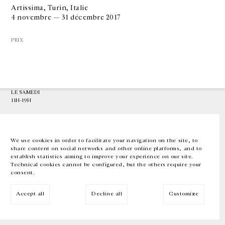
Artissima, Turin, Italie
4 novembre — 31 décembre 2017
GALERIE CHANTAL CROUSEL
10 RUE CHARLOT, 75003 PARIS
PRIX
T.
+33 1 42 77 38 87
GALERIE@CROUSEL.COM
HORAIRES D'OUVERTURE
DU MARDI AU VENDREDI
10H-18H
LE SAMEDI
11H-19H
LES ESPACES DE LA GALERIE SERONT FERMÉS À PARTIR DU 23 JUILLET
JUSQU'AU 4 SEPTEMBRE INCLUS
We use cookies in order to facilitate your navigation on the site, to
share content on social networks and other online platforms, and to
Facebook
Instagram
EN
FR
中文
establish statistics aiming to improve your experience on our site.
Technical cookies cannot be configured, but the others require your
consent.
Inscrivez-vous à notre newsletter
Accept all
Decline all
Customize
© Galerie Chantal Crousel 2026
Mentions légales
Cookies