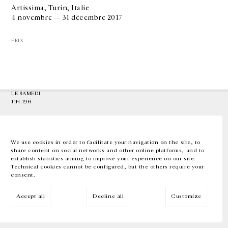
Artissima, Turin, Italie
4 novembre — 31 décembre 2017
GALERIE CHANTAL CROUSEL
10 RUE CHARLOT, 75003 PARIS
PRIX
T.
+33 1 42 77 38 87
GALERIE@CROUSEL.COM
HORAIRES D'OUVERTURE
DU MARDI AU VENDREDI
10H-18H
LE SAMEDI
11H-19H
LES ESPACES DE LA GALERIE SERONT FERMÉS À PARTIR DU 23 JUILLET
JUSQU'AU 4 SEPTEMBRE INCLUS
We use cookies in order to facilitate your navigation on the site, to
share content on social networks and other online platforms, and to
Facebook
Instagram
EN
FR
中文
establish statistics aiming to improve your experience on our site.
Technical cookies cannot be configured, but the others require your
consent.
Inscrivez-vous à notre newsletter
Accept all
Decline all
Customize
© Galerie Chantal Crousel 2026
Mentions légales
Cookies